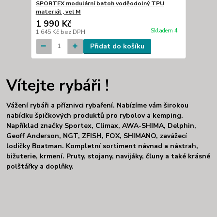
SPORTEX modulární batoh voděodolný TPU
materiál , vel M
1 990 Kč
Skladem 4
1 645 Kč
bez DPH
Přidat do košíku
Vítejte rybáři !
Vážení rybáři a příznivci rybaření. Nabízíme vám širokou
nabídku špičkových produktů pro rybolov a kemping.
Například značky Sportex, Climax, AWA-SHIMA, Delphin,
Geoff Anderson, NGT, ZFISH, FOX, SHIMANO, zavážecí
lodičky Boatman. Kompletní sortiment návnad a nástrah,
bižuterie, krmení. Pruty, stojany, navijáky, čluny a také krásné
polštářky a doplňky.