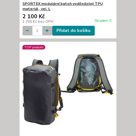
SPORTEX modulární batoh voděodolný TPU
materiál , vel. L
2 100 Kč
Skladem 6
1 736 Kč
bez DPH
Přidat do košíku
TOP produkt