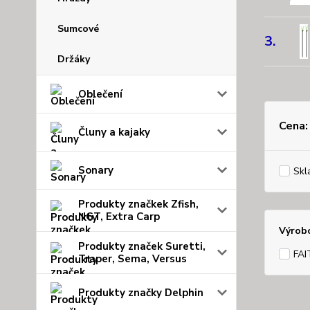
Sumcové
3.
Držáky
Oblečení
Cena:
Čluny a kajaky
Sonary
Skl
Produkty značkek Zfish,
NGT, Extra Carp
Výrob
Produkty značek Suretti,
FAI
Traper, Sema, Versus
Produkty značky Delphin