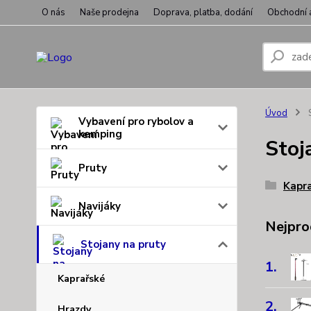
O nás
Naše prodejna
Doprava, platba, dodání
Obchodní 
Úvod
S
Vybavení pro rybolov a
kemping
Stoj
Pruty
Kapr
Navijáky
Nejpro
Stojany na pruty
1.
Kaprařské
2.
Hrazdy