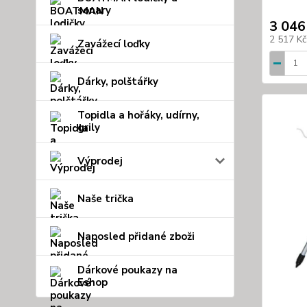
sonary
3 046
2 517 K
Zavážecí loďky
Dárky, polštářky
Topidla a hořáky, udírny,
grily
Výprodej
Naše trička
Naposled přidané zboži
Dárkové poukazy na
Eshop