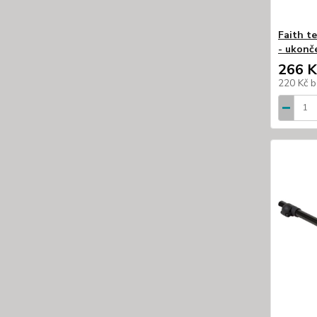
Faith t
- ukonč
266 K
220 Kč
b