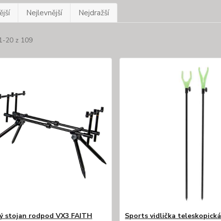
jší
Nejlevnější
Nejdražší
1-20 z 109
ý stojan rodpod VX3 FAITH
Sports vidlička teleskopick