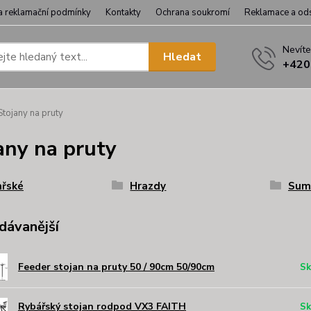
a reklamační podmínky
Kontakty
Ochrana soukromí
Reklamace a od
Nevíte
Hledat
+420
tojany na pruty
any na pruty
ařské
Hrazdy
Sum
dávanější
Feeder stojan na pruty 50 / 90cm 50/90cm
Sk
Rybářský stojan rodpod VX3 FAITH
Sk