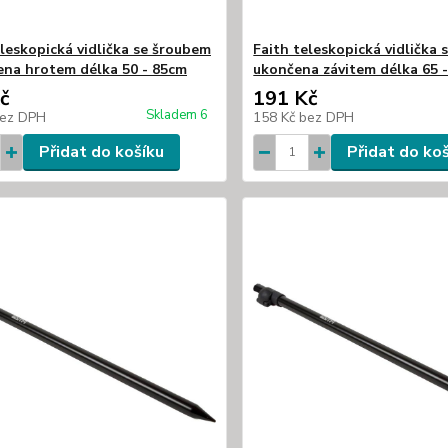
eleskopická vidlička se šroubem
Faith teleskopická vidlička s
ena hrotem délka 50 - 85cm
ukončena závitem délka 65 
č
191 Kč
Skladem 6
ez DPH
158 Kč
bez DPH
Přidat do košíku
Přidat do ko