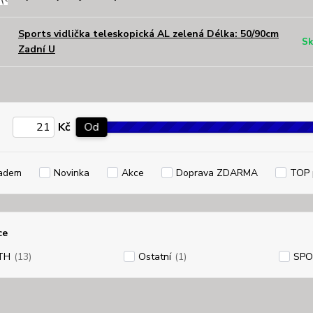
Sports vidlička teleskopická AL zelená Délka: 50/90cm
Sk
Zadní U
Kč
Od
adem
Novinka
Akce
Doprava ZDARMA
TOP 
ce
TH
(13)
Ostatní
(1)
SPO