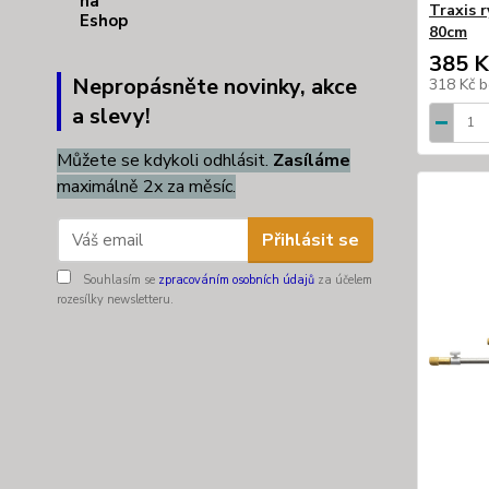
Traxis r
80cm
385 K
Nepropásněte novinky, akce
318 Kč
b
a slevy!
Můžete se kdykoli odhlásit.
Zasíláme
maximálně 2x za měsíc.
Přihlásit se
Souhlasím se
zpracováním osobních údajů
za účelem
rozesílky newsletteru.