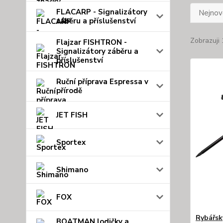
FLACARP - Signalizátory
Nejnově
záběru a příslušenství
Zobrazuji 
Flajzar FISHTRON -
Signalizátory záběru a
příslušenství
Ruční příprava Espressa v
přírodě
JET FISH
Sportex
Shimano
FOX
Rybářsk
BOATMAN lodičky a