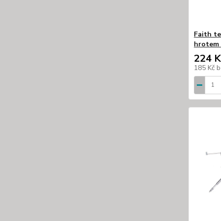
Faith te
hrotem 
224 K
185 Kč
b