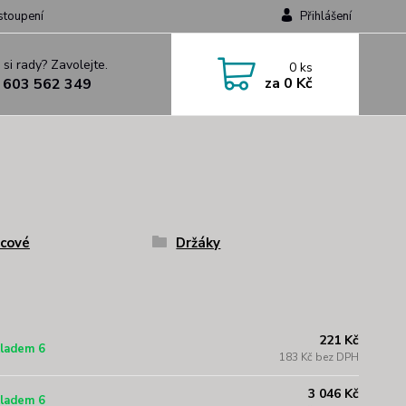
stoupení
Přihlášení
 si rady? Zavolejte.
0
ks
za
0 Kč
 603 562 349
cové
Držáky
221 Kč
ladem 6
183 Kč bez DPH
3 046 Kč
ladem 6