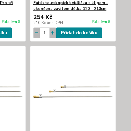
ro tři
Faith teleskopická vidlička s klipem -
ukončena závitem délka 120 - 210cm
254 Kč
Skladem 6
Skladem 6
210 Kč
bez DPH
šíku
Přidat do košíku