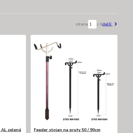
strana
z 6
další
á AL zelená
Feeder stojan na pruty 50 / 90cm