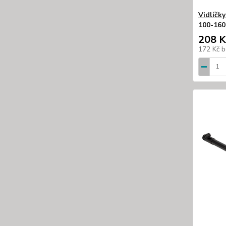
Vidlíčk
100-16
208 K
172 Kč
b