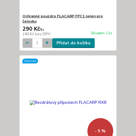
Ochranné pouzdro FLACARP FPC1 nejen pro
čelovku
290 Kč
/
ks
Skladem 2 ks
240 Kč
bez DPH
Přidat do košíku
Novinka
- 5 %