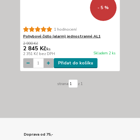
- 5 %
1 hodnocení
Pohybové čidlo (alarm) jednostranné AL1
2 990 Kč
2 845 Kč
/
ks
Skladem 2 ks
2 351 Kč
bez DPH
Přidat do košíku
strana
z 1
Doprava od 75,-