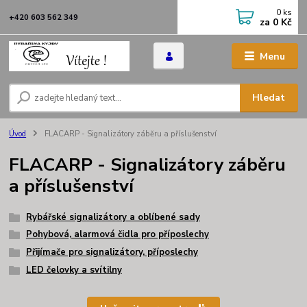
0
ks
+420 603 562 349
za
0 Kč
Menu
Hledat
Úvod
FLACARP - Signalizátory záběru a příslušenství
FLACARP - Signalizátory záběru
a příslušenství
Rybářské signalizátory a oblíbené sady
Pohybová, alarmová čidla pro příposlechy
Přijímače pro signalizátory, příposlechy
LED čelovky a svítilny