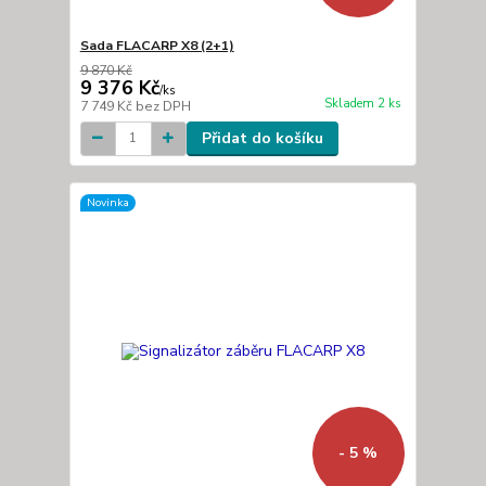
Sada FLACARP X8 (2+1)
9 870 Kč
9 376 Kč
/
ks
Skladem 2 ks
7 749 Kč
bez DPH
Přidat do košíku
Novinka
- 5 %