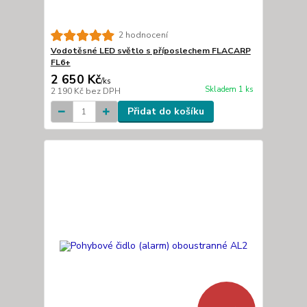
2 hodnocení
Vodotěsné LED světlo s příposlechem FLACARP
FL6+
2 650 Kč
/
ks
Skladem 1 ks
2 190 Kč
bez DPH
Přidat do košíku