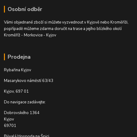
Osobní odběr
Vámi objednané zboží si můžete vyzvednout v Kyjově nebo Kroměříži,
popřípadě můžeme zdarma doručit na trase a jejího blízkého okolí
Kroměříž - Morkovice - Kyjov
Prodejna
Rybařina Kyjov
Masarykovo náměstí 63/43
Kyjov, 697 01
Do navigace zadávejte:
Dobrovského 1364
Kyjov
69701
Bývalá Hospoda na Špici.