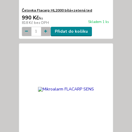
Čelovka Flacarp HL2000 bílá+zelená led
990 Kč
/
ks
Skladem 1 ks
818 Kč
bez DPH
Přidat do košíku