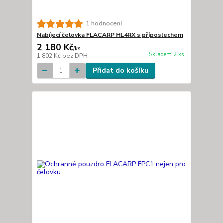
1 hodnocení
Nabíjecí čelovka FLACARP HL4RX s příposlechem
2 180 Kč
/
ks
Skladem 2 ks
1 802 Kč
bez DPH
Přidat do košíku