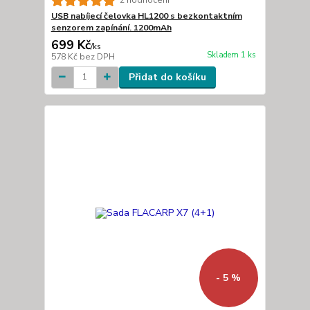
2 hodnocení
USB nabíjecí čelovka HL1200 s bezkontaktním
senzorem zapínání. 1200mAh
699 Kč
/
ks
Skladem 1 ks
578 Kč
bez DPH
Přidat do košíku
- 5 %