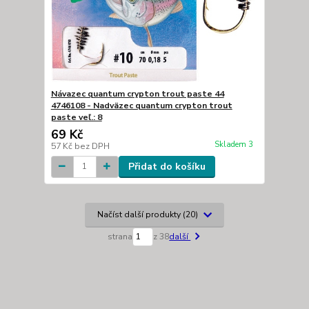
Návazec quantum crypton trout paste 44
4746108 - Nadväzec quantum crypton trout
paste veľ.: 8
69 Kč
Skladem 3
57 Kč
bez DPH
Přidat do košíku
Načíst další produkty (20)
strana
z 38
další