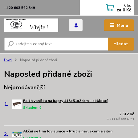
0
ks
+420 603 562 349
za
0 Kč
Menu
Hledat
Úvod
Naposled přidané zboži
Naposled přidané zboži
Nejprodávanější
Faith vanička na kapry 113x51x34cm - skládací
1.
Skladem 6
2 312 Kč
1 911 Kč bez DPH
Akční set na lov sumce - Prut s navijákem a silon
2.