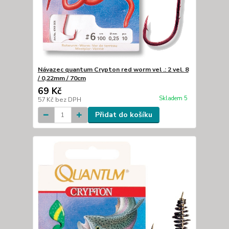
Návazec quantum Crypton red worm vel .: 2 vel. 8
/ 0,22mm / 70cm
69 Kč
Skladem 5
57 Kč
bez DPH
Přidat do košíku