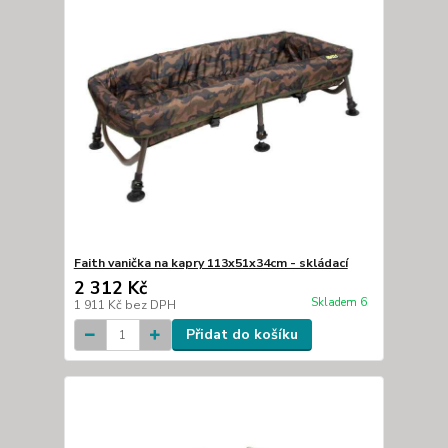
Faith vanička na kapry 113x51x34cm - skládací
2 312 Kč
Skladem 6
1 911 Kč
bez DPH
Přidat do košíku