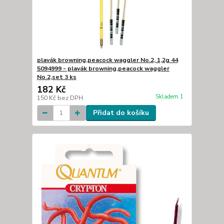
plavák browning,peacock waggler No.2, 1,2g 44
5094999 - plavák browning,peacock waggler
No.2,set 3 ks
182 Kč
Skladem 1
150 Kč
bez DPH
Přidat do košíku