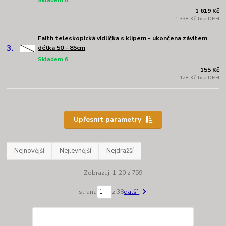
Skladem 6
1 619 Kč
1 338 Kč bez DPH
Faith teleskopická vidlička s klipem - ukončena závitem
3.
délka 50 - 85cm
Skladem 6
155 Kč
128 Kč bez DPH
Upřesnit parametry
Nejnovější
Nejlevnější
Nejdražší
Zobrazuji 1-20 z 759
strana
z 38
další