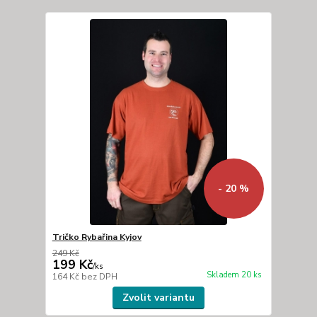
- 20 %
Tričko Rybařina Kyjov
249 Kč
199 Kč
/
ks
Skladem 20 ks
164 Kč
bez DPH
Zvolit variantu