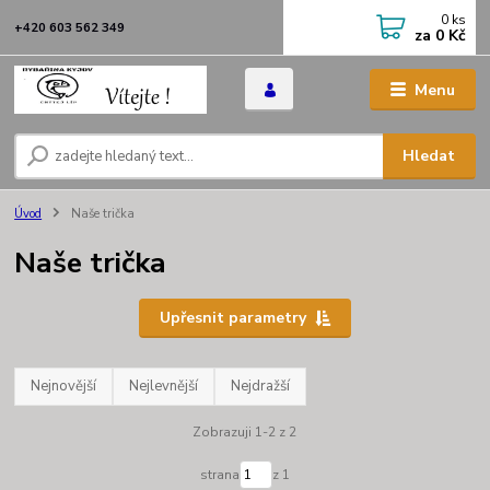
0
ks
+420 603 562 349
za
0 Kč
Menu
Hledat
Úvod
Naše trička
Naše trička
Upřesnit parametry
Nejnovější
Nejlevnější
Nejdražší
Zobrazuji 1-2 z 2
strana
z 1