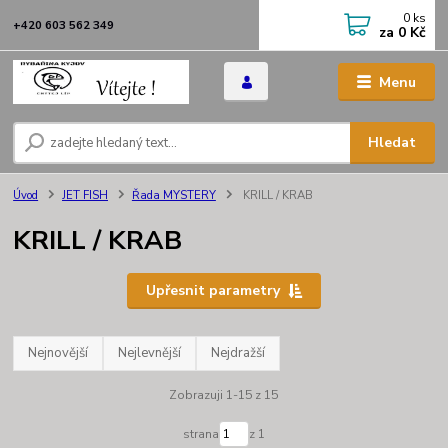
0
ks
+420 603 562 349
za
0 Kč
Menu
Hledat
Úvod
JET FISH
Řada MYSTERY
KRILL / KRAB
KRILL / KRAB
Upřesnit parametry
Nejnovější
Nejlevnější
Nejdražší
Zobrazuji 1-15 z 15
strana
z 1