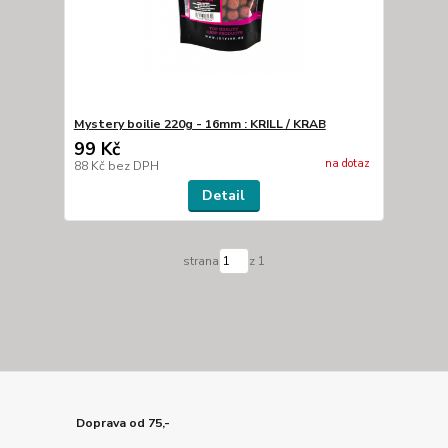
Mystery boilie 220g - 16mm : KRILL / KRAB
99 Kč
na dotaz
88 Kč
bez DPH
Detail
strana
z 1
Doprava od 75,-