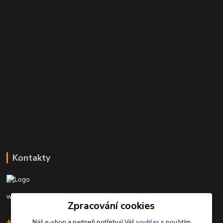
Kontakty
www.rybarinakyjov.cz
Zpracování cookies
+420 603 562 349
Náš e-shop a partneři potřebují Váš
souhlas
s použitím