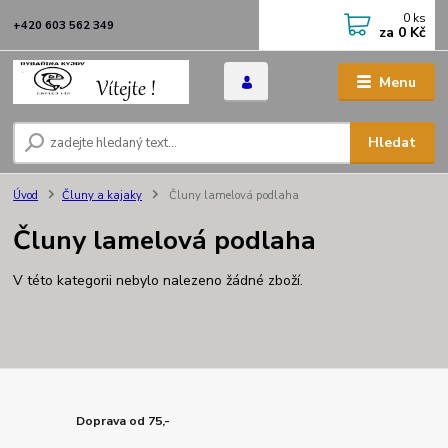
0
ks
+420 603 562 349
za
0 Kč
Menu
Hledat
Úvod
Čluny a kajaky
Čluny lamelová podlaha
Čluny lamelová podlaha
V této kategorii nebylo nalezeno žádné zboží.
Doprava od 75,-