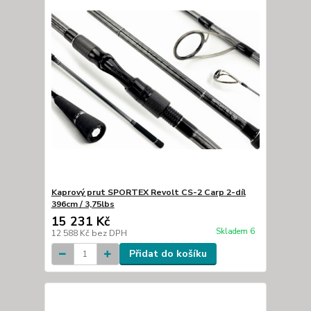
Kaprový prut SPORTEX Revolt CS-2 Carp 2-díl
396cm / 3,75lbs
15 231 Kč
Skladem 6
12 588 Kč
bez DPH
Přidat do košíku