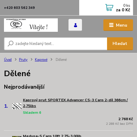
0
ks
+420 603 562 349
za
0 Kč
Menu
Hledat
Úvod
Pruty
Kaprové
Dělené
Dělené
Nejprodávanější
Kaprový prut SPORTEX Advancer CS-3 Carp 2-díl 366cm /
1.
2,75lbs
Skladem 6
2 768 Kč
2 288 Kč bez DPH
Medusa-S Carp 10ft 2.75-3.00lb