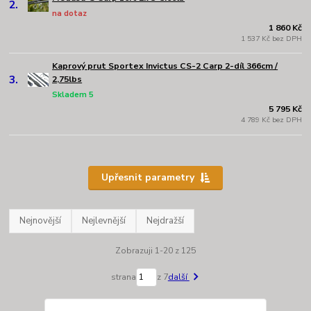
2.
na dotaz
1 860 Kč
1 537 Kč bez DPH
Kaprový prut Sportex Invictus CS-2 Carp 2-díl 366cm /
3.
2,75lbs
Skladem 5
5 795 Kč
4 789 Kč bez DPH
Upřesnit parametry
Nejnovější
Nejlevnější
Nejdražší
Zobrazuji 1-20 z 125
strana
z 7
další