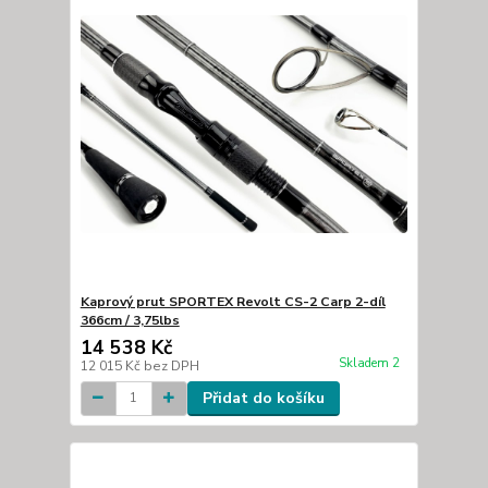
Kaprový prut SPORTEX Revolt CS-2 Carp 2-díl
366cm / 3,75lbs
14 538 Kč
Skladem 2
12 015 Kč
bez DPH
Přidat do košíku