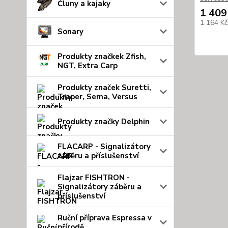
Čluny a kajaky
1 409
1 164 K
Sonary
Produkty značkek Zfish,
NGT, Extra Carp
Produkty značek Suretti,
Traper, Sema, Versus
Produkty značky Delphin
FLACARP - Signalizátory
záběru a příslušenství
Flajzar FISHTRON -
Signalizátory záběru a
příslušenství
Ruční příprava Espressa v
přírodě