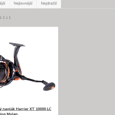
jší
Nejlevnější
Nejdražší
1-1 z 1
ý naviják Harrier XT 10000 LC
ting Molen