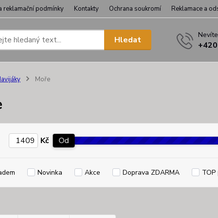
a reklamační podmínky
Kontakty
Ochrana soukromí
Reklamace a od
Nevíte
Hledat
+420
avijáky
Moře
e
Kč
Od
adem
Novinka
Akce
Doprava ZDARMA
TOP 