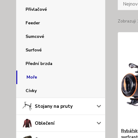
Nejnově
Přívlačové
Zobrazuji 
Feeder
Sumcové
Surfové
Přední brzda
Moře
Cívky
Stojany na pruty
Oblečení
Rybářsk
surfcas