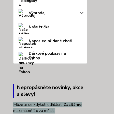
grily
Výprodej
Naše trička
Naposled přidané zboži
Dárkové poukazy na
Eshop
Nepropásněte novinky, akce
a slevy!
Můžete se kdykoli odhlásit.
Zasíláme
maximálně 2x za měsíc.