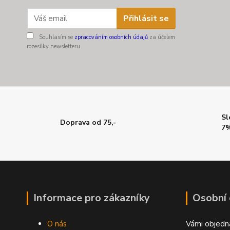
Přihlásit se
Souhlasím se
zpracováním osobních údajů
za účelem
rozesílky newsletteru.
Sl
Doprava od 75,-
7%
Informace pro zákazníky
Osobní
O nás
Vámi objedn