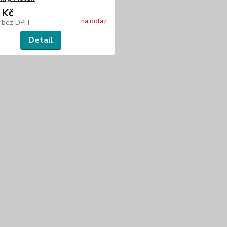
 Kč
na dotaz
č
bez DPH
Detail