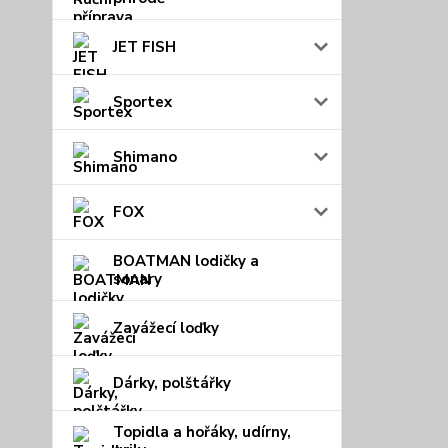
JET FISH
Sportex
Shimano
FOX
BOATMAN lodičky a
sonary
Zavážecí loďky
Dárky, polštářky
Topidla a hořáky, udírny,