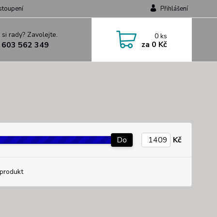
stoupení
Přihlášení
 si rady? Zavolejte.
0
ks
za
0 Kč
 603 562 349
Do
Kč
produkt