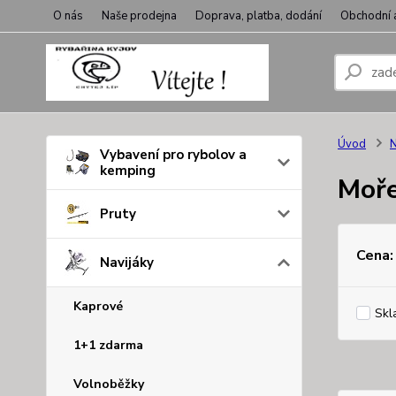
O nás
Naše prodejna
Doprava, platba, dodání
Obchodní 
Úvod
N
Vybavení pro rybolov a
kemping
Moř
Pruty
Cena:
Navijáky
Kaprové
Skl
1+1 zdarma
Volnoběžky