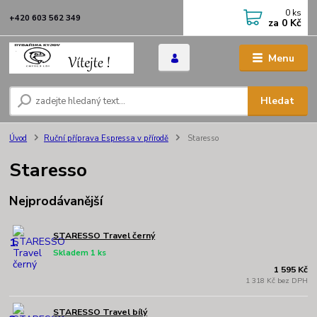
0
ks
+420 603 562 349
za
0 Kč
Menu
Hledat
Úvod
Ruční příprava Espressa v přírodě
Staresso
Staresso
Nejprodávanější
STARESSO Travel černý
1.
Skladem 1 ks
1 595 Kč
1 318 Kč bez DPH
STARESSO Travel bílý