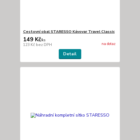
Cestovní obal STARESSO Kávovar Travel Classic
149 Kč
/
ks
na dotaz
123 Kč
bez DPH
Detail