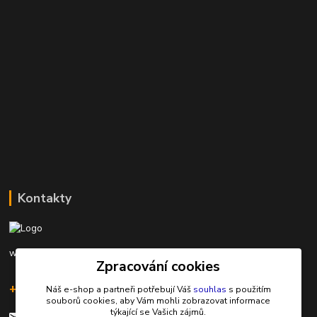
Kontakty
www.rybarinakyjov.cz
Zpracování cookies
+420 603 562 349
Náš e-shop a partneři potřebují Váš
souhlas
s použitím
souborů cookies, aby Vám mohli zobrazovat informace
týkající se Vašich zájmů.