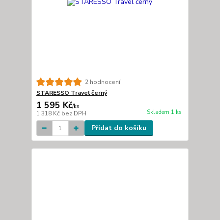
2 hodnocení
STARESSO Travel černý
1 595 Kč
/
ks
Skladem 1 ks
1 318 Kč
bez DPH
Přidat do košíku