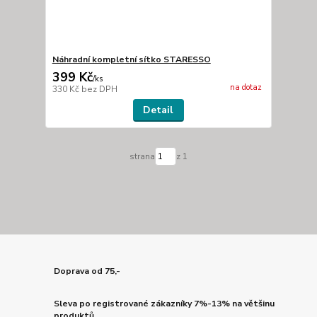
Náhradní kompletní sítko STARESSO
399 Kč
/
ks
na dotaz
330 Kč
bez DPH
Detail
strana
z 1
Doprava od 75,-
Sleva po registrované zákazníky 7%-13% na většinu
produktů