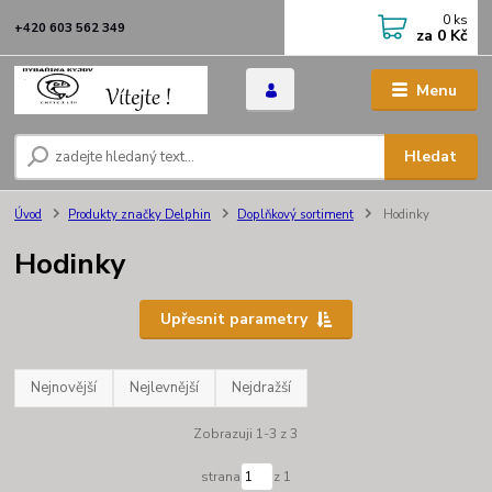
0
ks
+420 603 562 349
za
0 Kč
Menu
Hledat
Úvod
Produkty značky Delphin
Doplňkový sortiment
Hodinky
Hodinky
Upřesnit parametry
Nejnovější
Nejlevnější
Nejdražší
Zobrazuji 1-3 z 3
strana
z 1