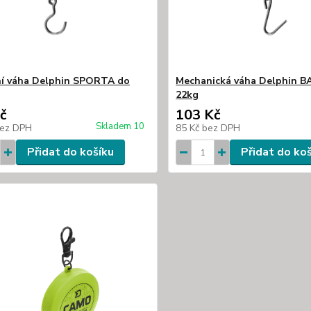
ní váha Delphin SPORTA do
Mechanická váha Delphin B
22kg
č
103 Kč
Skladem 10
ez DPH
85 Kč
bez DPH
Přidat do košíku
Přidat do ko