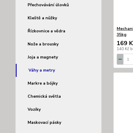
Přechovávání úlovků
Kleště a nůžky
Mechani
Řízkovnice a vědra
35kg
169 K
Nože a brousky
140 Kč
b
Joja a magnety
Váhy a metry
Markre a bójky
Chemická světla
Vozíky
Maskovací pásky