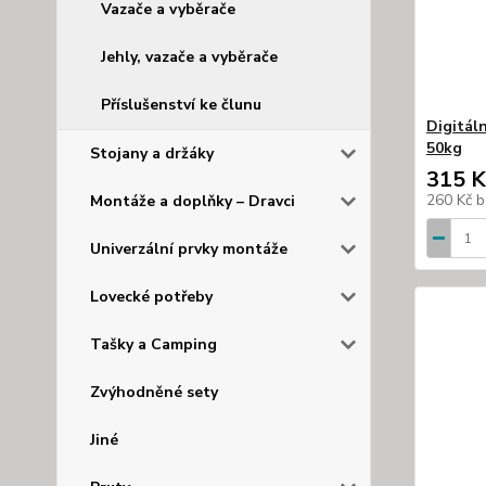
Vazače a vyběrače
Jehly, vazače a vyběrače
Příslušenství ke člunu
Digitál
50kg
Stojany a držáky
315 K
260 Kč
b
Montáže a doplňky – Dravci
Univerzální prvky montáže
Lovecké potřeby
Tašky a Camping
Zvýhodněné sety
Jiné