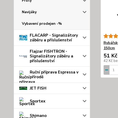
Pruty
Navijáky
Vybavení prodejen -%
FLACARP - Signalizátory
záběru a příslušenství
Rybářsk
150cm
Flajzar FISHTRON -
51 Kč
Signalizátory záběru a
příslušenství
42 Kč
be
Ruční příprava Espressa v
přírodě
JET FISH
Sportex
Shimano