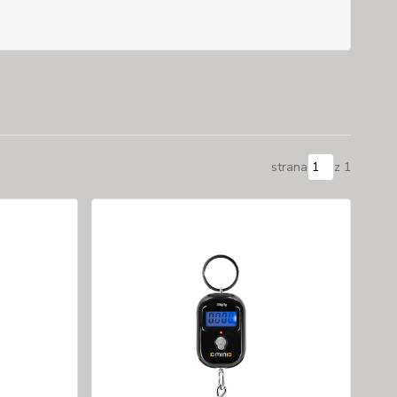
strana
z 1