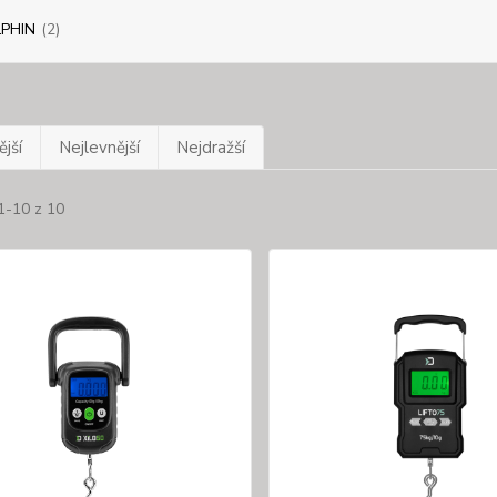
PHIN
(2)
jší
Nejlevnější
Nejdražší
1-10 z 10