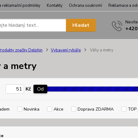
a reklamační podmínky
Kontakty
Ochrana soukromí
Reklamace a od
Nevíte
Hledat
+420
rodukty značky Delphin
Vybavení rybáře
Váhy a metry
 a metry
Kč
Od
adem
Novinka
Akce
Doprava ZDARMA
TOP 
ce