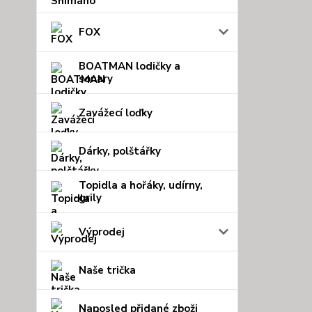
FOX
BOATMAN lodičky a
sonary
Zavážecí loďky
Dárky, polštářky
Topidla a hořáky, udírny,
grily
Výprodej
Naše trička
Naposled přidané zboži