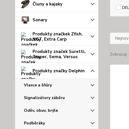
Čluny a kajaky
DEL
Sonary
Produkty značkek Zfish,
Nejnově
NGT, Extra Carp
Produkty značek Suretti,
Zobrazuji 
Traper, Sema, Versus
Produkty značky Delphin
Vlasce a šňůry
Signalizátory záběru
Oděv, obuv, brýle
Podběráky