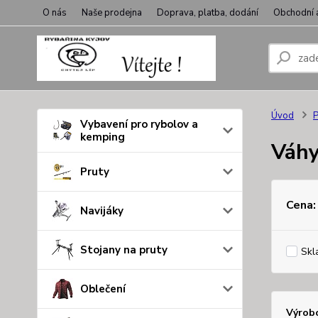
O nás
Naše prodejna
Doprava, platba, dodání
Obchodní 
Úvod
P
Vybavení pro rybolov a
kemping
Váhy
Pruty
Cena:
Navijáky
Stojany na pruty
Skl
Oblečení
Výrob