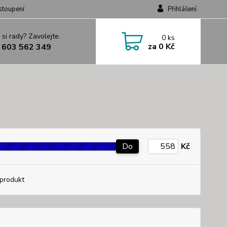
stoupení
Přihlášení
 si rady? Zavolejte.
0
ks
za
0 Kč
 603 562 349
Do
Kč
produkt