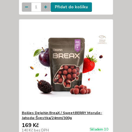
Přidat do košíku
Boilies Delphin BreaX / SweetBERRY Moruše-
Jahoda-Švestka/24mm/300g
169 Kč
Skladem 10
140 Kč
bez DPH