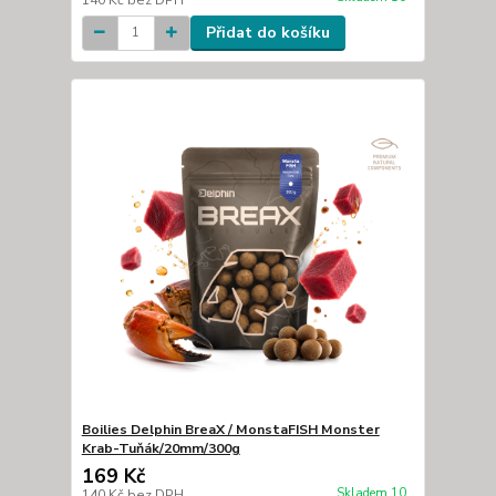
Přidat do košíku
Boilies Delphin BreaX / MonstaFISH Monster
Krab-Tuňák/20mm/300g
169 Kč
Skladem 10
140 Kč
bez DPH