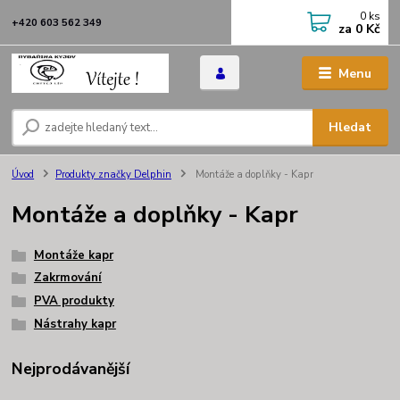
0
ks
+420 603 562 349
za
0 Kč
Menu
Hledat
Úvod
Produkty značky Delphin
Montáže a doplňky - Kapr
Montáže a doplňky - Kapr
Montáže kapr
Zakrmování
PVA produkty
Nástrahy kapr
Nejprodávanější