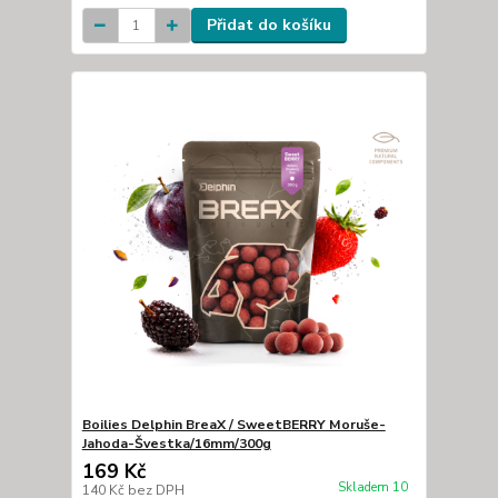
Přidat do košíku
Boilies Delphin BreaX / SweetBERRY Moruše-
Jahoda-Švestka/16mm/300g
169 Kč
Skladem 10
140 Kč
bez DPH