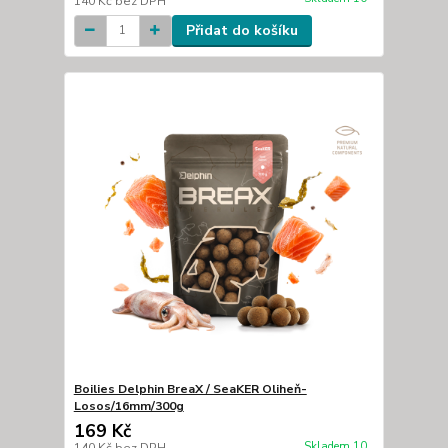
140 Kč
bez DPH
Přidat do košíku
Boilies Delphin BreaX / SeaKER Oliheň-
Losos/16mm/300g
169 Kč
Skladem 10