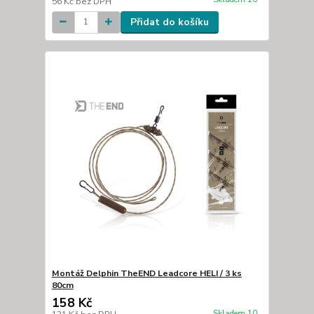
56 Kč
bez DPH
Přidat do košíku
Montáž Delphin TheEND Leadcore HELI / 3 ks
80cm
158 Kč
Skladem 10