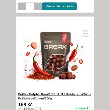
Přidat do košíku
Boilies Delphin BreaX / HotHELL Robin red-Chilli-
Fr.Klobása/24mm/300g
169 Kč
Skladem 10
140 Kč
bez DPH