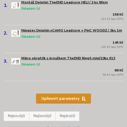
Montáž Delphin TheEND Leadcore HELI / 3 ks 80cm
1.
Skladem 10
158 Kč
131 Kč bez DPH
Návazec Delphin sCAMO Leadcore + PinC WOODZ / 3ks 1m
2.
Skladem 10
145 Kč
120 Kč bez DPH
Mikro obratlík s kroužkem TheEND RingS mini/10ks #13
3.
Skladem 10
68 Kč
56 Kč bez DPH
Upřesnit parametry
Nejnovější
Nejlevnější
Nejdražší