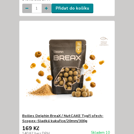
Přidat do košíku
Boilies Delphin BreaX / NutCAKE Tygří ořech-
Scopex-Sladká kukuřice/20mm/300g
169 Kč
Skladem 10
140 Kč
bez DPH