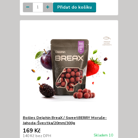
Přidat do košíku
Boilies Delphin BreaX / SweetBERRY Moruše-
Jahoda-Švestka/20mm/300g
169 Kč
Skladem 10
140 Kč
bez DPH