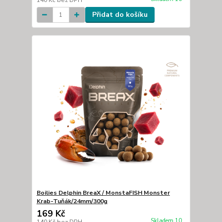
140 Kč
bez DPH
Přidat do košíku
Boilies Delphin BreaX / MonstaFISH Monster
Krab-Tuňák/24mm/300g
169 Kč
Skladem 10
140 Kč
bez DPH