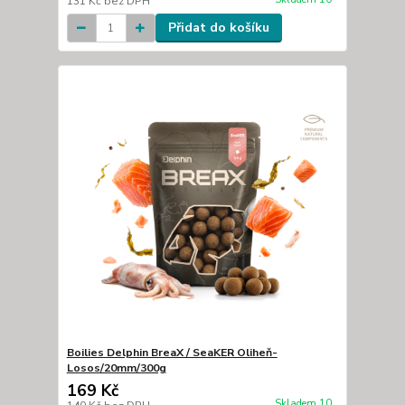
131 Kč
bez DPH
Přidat do košíku
Boilies Delphin BreaX / SeaKER Oliheň-
Losos/20mm/300g
169 Kč
Skladem 10