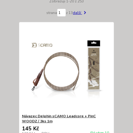
Zobrazuji 1-20 z 253
strana
z 13
další
Návazec Delphin sCAMO Leadcore + PinC
WOODZ / 3ks 1m
145 Kč