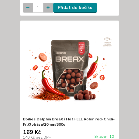
Přidat do košíku
Boilies Delphin BreaX / HotHELL Robin red-Chilli-
Fr.Klobása/20mm/300g
169 Kč
Skladem 10
140 Kč
bez DPH