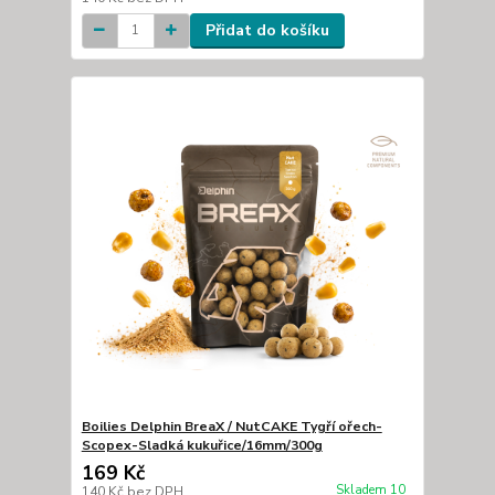
Přidat do košíku
Boilies Delphin BreaX / NutCAKE Tygří ořech-
Scopex-Sladká kukuřice/16mm/300g
169 Kč
Skladem 10
140 Kč
bez DPH