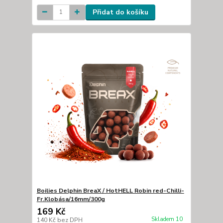
Přidat do košíku
Boilies Delphin BreaX / HotHELL Robin red-Chilli-
Fr.Klobása/16mm/300g
169 Kč
Skladem 10
140 Kč
bez DPH