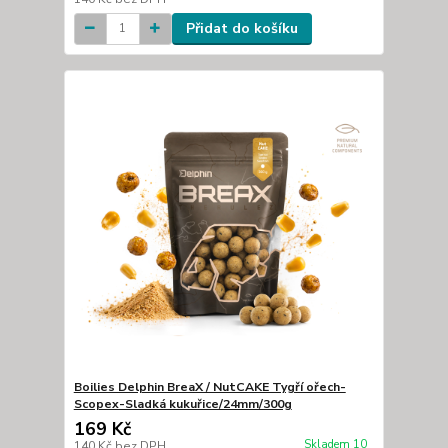
Přidat do košíku
Boilies Delphin BreaX / NutCAKE Tygří ořech-
Scopex-Sladká kukuřice/24mm/300g
169 Kč
Skladem 10
140 Kč
bez DPH