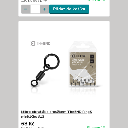
Skladem 10
120 Kč
bez DPH
Přidat do košíku
Mikro obratlík s kroužkem TheEND RingS
mini/10ks #13
68 Kč
Skladem 10