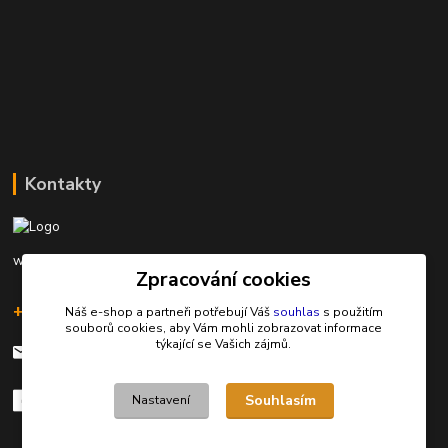
Kontakty
www.rybarinakyjov.cz
Zpracování cookies
+420 603 562 349
Náš e-shop a partneři potřebují Váš
souhlas
s použitím
souborů cookies, aby Vám mohli zobrazovat informace
týkající se Vašich zájmů.
rybarinakyjov@seznam.cz
Souhlasím
Nastavení