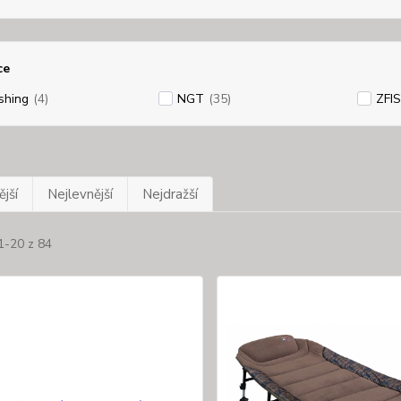
ce
ishing
(4)
NGT
(35)
ZFI
jší
Nejlevnější
Nejdražší
1-20 z 84