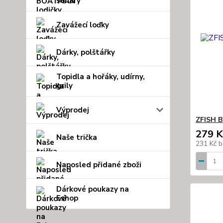
sonary
Zavážecí loďky
Dárky, polštářky
Topidla a hořáky, udírny,
grily
Výprodej
ZFISH B
279 K
Naše trička
231 Kč
b
Naposled přidané zboži
Dárkové poukazy na
Eshop