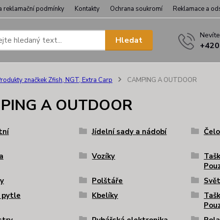
a reklamační podmínky
Kontakty
Ochrana soukromí
Reklamace a od
Nevíte
Hledat
+420
rodukty značkek Zfish, NGT, Extra Carp
CAMPING A OUTDOOR
PING A OUTDOOR
tní
Jídelní sady a nádobí
Čelo
a
Vozíky
Tašk
Pouz
y
Polštáře
Svět
 pytle
Kbelíky
Tašk
Pou