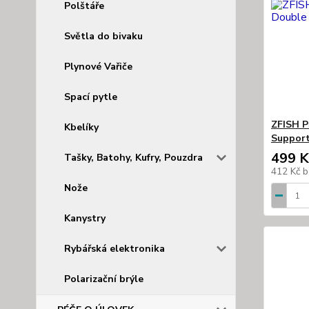
Polštáře
Světla do bivaku
Plynové Vařiče
Spací pytle
ZFISH P
Kbelíky
Support
499 K
Tašky, Batohy, Kufry, Pouzdra
412 Kč
b
Nože
Kanystry
Rybářská elektronika
Polarizační brýle