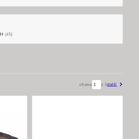
SH
(45)
strana
z 5
další