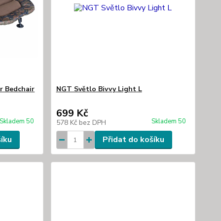
r Bedchair
NGT Světlo Bivvy Light L
699 Kč
Skladem 50
Skladem 50
578 Kč
bez DPH
šíku
Přidat do košíku