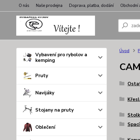
O nás
Naše prodejna
Doprava, platba, dodání
Obchodní 
Úvod
P
Vybavení pro rybolov a
kemping
CAM
Pruty
Osta
Navijáky
Křesl
Stojany na pruty
Stolk
Spací
Oblečení