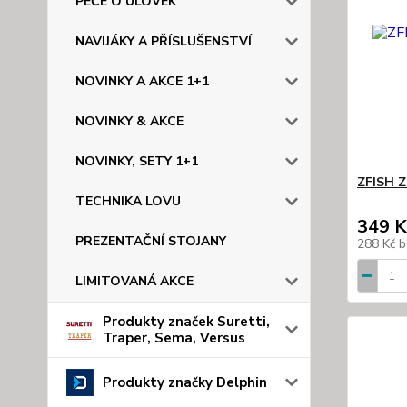
PÉČE O ÚLOVEK
NAVIJÁKY A PŘÍSLUŠENSTVÍ
NOVINKY A AKCE 1+1
NOVINKY & AKCE
NOVINKY, SETY 1+1
ZFISH Z
TECHNIKA LOVU
349 K
PREZENTAČNÍ STOJANY
288 Kč
b
LIMITOVANÁ AKCE
Produkty značek Suretti,
Traper, Sema, Versus
Produkty značky Delphin