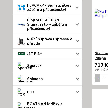
FLACARP - Signalizátory
záběru a příslušenství
Flajzar FISHTRON -
Signalizátory záběru a
příslušenství
Ruční příprava Espressa v
přírodě
NGT Set
JET FISH
Pumpa
719 K
Sportex
594 Kč
b
Shimano
FOX
BOATMAN lodičky a