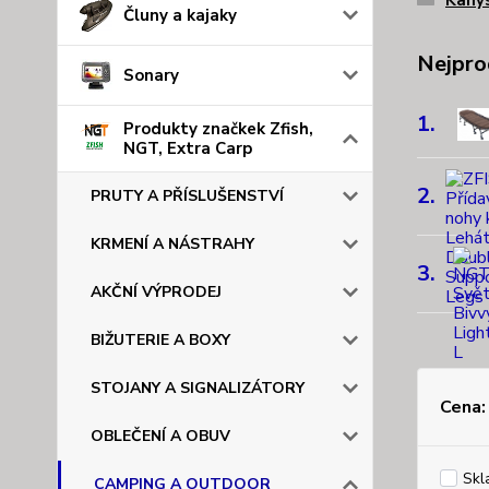
Kany
Čluny a kajaky
Nejpro
Sonary
1.
Produkty značkek Zfish,
NGT, Extra Carp
2.
PRUTY A PŘÍSLUŠENSTVÍ
KRMENÍ A NÁSTRAHY
3.
AKČNÍ VÝPRODEJ
BIŽUTERIE A BOXY
STOJANY A SIGNALIZÁTORY
Cena:
OBLEČENÍ A OBUV
Skl
CAMPING A OUTDOOR