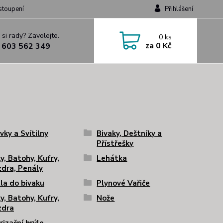
stoupení
Přihlášení
 si rady? Zavolejte.
0
ks
za
0 Kč
 603 562 349
vky a Svítilny
Bivaky, Deštníky a
Přístřešky
y, Batohy, Kufry,
Lehátka
dra, Penály
la do bivaku
Plynové Vařiče
y, Batohy, Kufry,
Nože
zdra