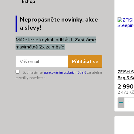
Nepropásněte novinky, akce
a slevy!
Můžete se kdykoli odhlásit.
Zasíláme
maximálně 2x za měsíc.
Přihlásit se
ZFISH S
Souhlasím se
zpracováním osobních údajů
za účelem
Bag 5 S
rozesílky newsletteru.
2 990
2 471 K