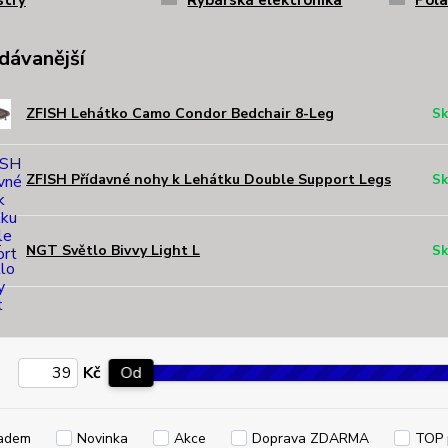
stry
Rybářská elektronika
Pola
dávanější
ZFISH Lehátko Camo Condor Bedchair 8-Leg
Sk
ZFISH Přídavné nohy k Lehátku Double Support Legs
Sk
NGT Světlo Bivvy Light L
Sk
Kč
Od
adem
Novinka
Akce
Doprava ZDARMA
TOP 