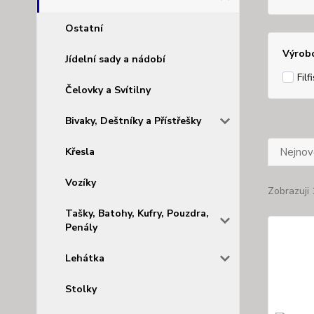
Ostatní
Výrob
Jídelní sady a nádobí
Filf
Čelovky a Svítilny
Bivaky, Deštníky a Přístřešky
Křesla
Nejnově
Vozíky
Zobrazuji 
Tašky, Batohy, Kufry, Pouzdra,
Penály
Lehátka
Stolky