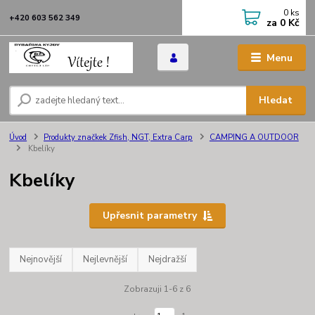
0
ks
+420 603 562 349
za
0 Kč
Menu
Hledat
Úvod
Produkty značkek Zfish, NGT, Extra Carp
CAMPING A OUTDOOR
Kbelíky
Kbelíky
Upřesnit parametry
Nejnovější
Nejlevnější
Nejdražší
Zobrazuji 1-6 z 6