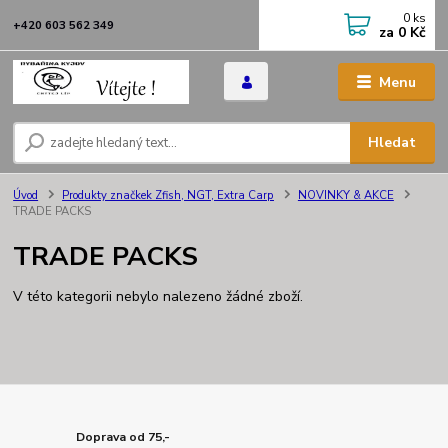
0
ks
+420 603 562 349
za
0 Kč
Menu
Hledat
Úvod
Produkty značkek Zfish, NGT, Extra Carp
NOVINKY & AKCE
TRADE PACKS
TRADE PACKS
V této kategorii nebylo nalezeno žádné zboží.
Doprava od 75,-