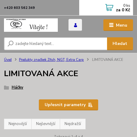
0
ks
+420 603 562 349
za
0 Kč
Menu
Hledat
Úvod
Produkty značkek Zfish, NGT, Extra Carp
LIMITOVANÁ AKCE
LIMITOVANÁ AKCE
Háčky
Upřesnit parametry
Nejnovější
Nejlevnější
Nejdražší
Zobrazuji 1-4 z 4