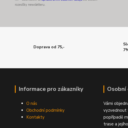
rozesílky newsletteru.
Sl
Doprava od 75,-
7%
Informace pro zákazníky
Osobní
O nás
Vámi objedn
Obchodní podmínky
vyzvednout 
Kontakty
popřípadě m
trase a jejíh