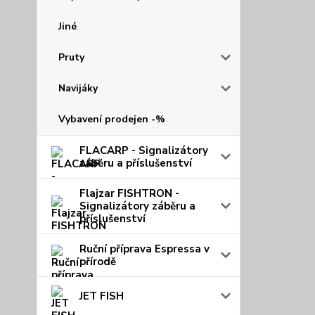
Jiné
Pruty
Navijáky
Vybavení prodejen -%
FLACARP - Signalizátory
záběru a příslušenství
Flajzar FISHTRON -
Signalizátory záběru a
příslušenství
Ruční příprava Espressa v
přírodě
JET FISH