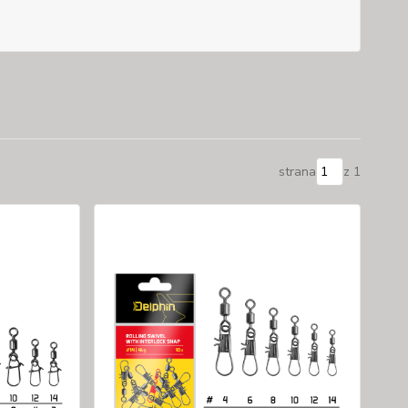
strana
z 1