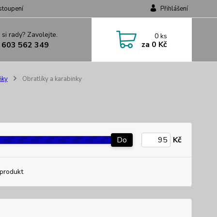
stoupení
Přihlášení
 si rady? Zavolejte.
0
ks
za
0 Kč
 603 562 349
ňky
Obratlíky a karabinky
Do
Kč
produkt