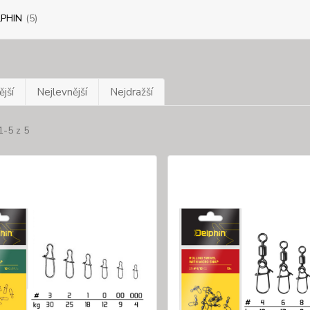
PHIN
(5)
jší
Nejlevnější
Nejdražší
1-5 z 5