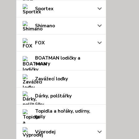
Sportex
Shimano
FOX
BOATMAN lodičky a
sonary
Zavážecí loďky
Dárky, polštářky
Topidla a hořáky, udírny,
grily
Výprodej