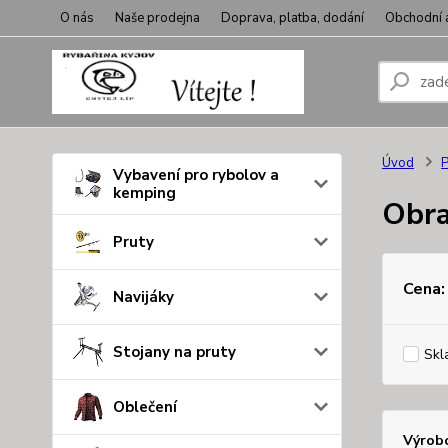
O nás
Naše prodejna
Doprava, platba, dodání
Obchodní 
Úvod
P
Vybavení pro rybolov a
kemping
Obra
Pruty
Cena:
Navijáky
Stojany na pruty
Skl
Oblečení
Výrob