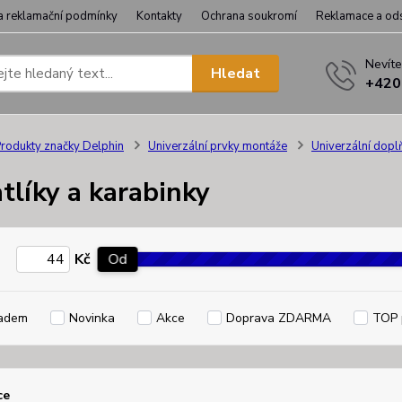
a reklamační podmínky
Kontakty
Ochrana soukromí
Reklamace a od
Nevíte
Hledat
+420
rodukty značky Delphin
Univerzální prvky montáže
Univerzální dopl
tlíky a karabinky
Kč
Od
adem
Novinka
Akce
Doprava ZDARMA
TOP 
ce