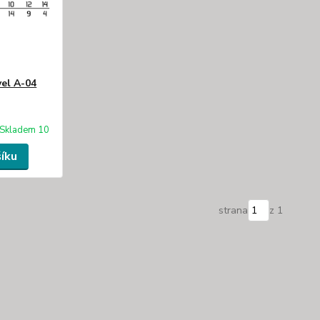
vel A-04
Skladem 10
šíku
strana
z 1