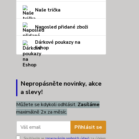
Naše trička
Naposled přidané zboži
Dárkové poukazy na
Eshop
Nepropásněte novinky, akce
a slevy!
Můžete se kdykoli odhlásit.
Zasíláme
maximálně 2x za měsíc.
Přihlásit se
Souhlasím se
zpracováním osobních údajů
za účelem