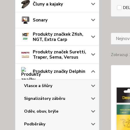
Čluny a kajaky
DEL
Sonary
Produkty značkek Zfish,
Nejnově
NGT, Extra Carp
Produkty značek Suretti,
Zobrazuji 
Traper, Sema, Versus
Produkty značky Delphin
Vlasce a šňůry
Signalizátory záběru
Oděv, obuv, brýle
Podběráky