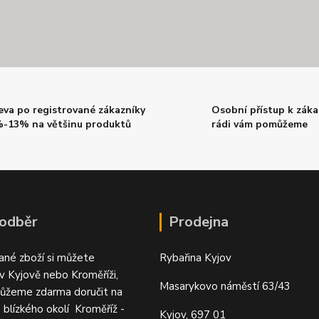
eva po registrované zákazníky
Osobní přístup k záka
-13% na většinu produktů
rádi vám pomůžeme
 odběr
Prodejna
ané zboží si můžete
Rybařina Kyjov
v Kyjově nebo Kroměříži,
Masarykovo náměstí 63/43
ůžeme zdarma doručit na
o blízkého okolí Kroměříž -
Kyjov, 697 01