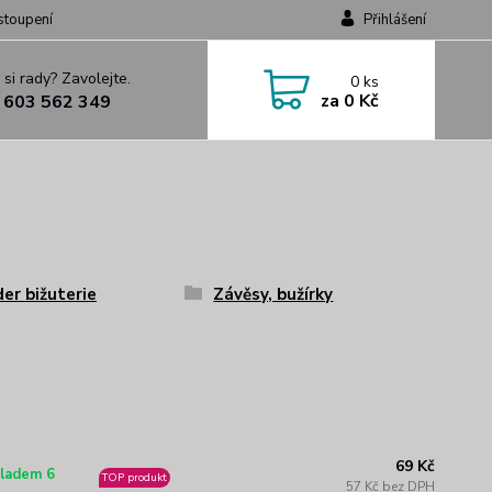
stoupení
Přihlášení
 si rady? Zavolejte.
0
ks
za
0 Kč
 603 562 349
er bižuterie
Závěsy, bužírky
69 Kč
ladem 6
TOP produkt
57 Kč bez DPH