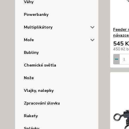
Váhy
Powerbanky
Multiplikátory
Feeder 
návazce
Moře
545 K
450 Kč
b
Bubliny
Chemické světla
Nože
Vlajky, nalepky
Zpracování úlovku
Rakety
Splávky