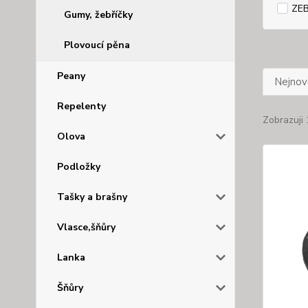
ZE
Gumy, žebříčky
Plovoucí pěna
Peany
Nejnově
Repelenty
Zobrazuji 
Olova
Podložky
Tašky a brašny
Vlasce,šňůry
Lanka
Šňůry