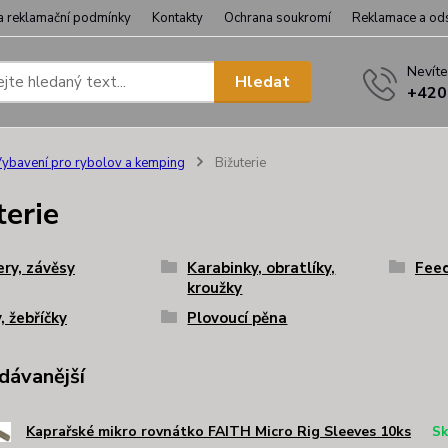
a reklamační podmínky
Kontakty
Ochrana soukromí
Reklamace a od
Nevíte
Hledat
+420
ybavení pro rybolov a kemping
Bižuterie
terie
ry, závěsy
Karabinky, obratlíky,
Feed
kroužky
 žebříčky
Plovoucí pěna
dávanější
Kaprařské mikro rovnátko FAITH Micro Rig Sleeves 10ks
Sk