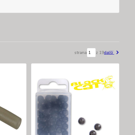
strana
z 19
další