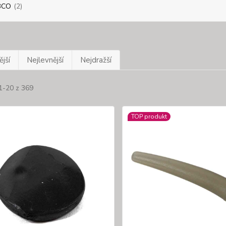
BCO
(2)
jší
Nejlevnější
Nejdražší
1-20 z 369
TOP produkt