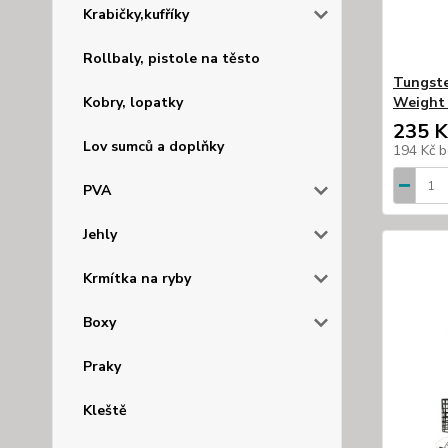
Krabičky,kufříky
Rollbaly, pistole na těsto
Tungste
Kobry, lopatky
Weight 
235 K
Lov sumců a doplňky
194 Kč
b
PVA
Jehly
Krmítka na ryby
Boxy
Praky
Kleště