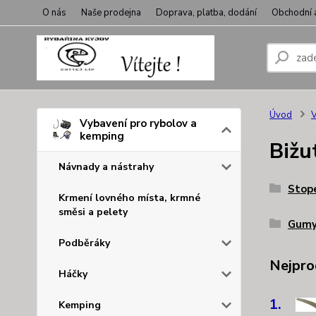
O nás
Naše prodejna
Doprava, platba, dodání
Obchodní 
Úvod
V
Vybavení pro rybolov a
kemping
Bižu
Návnady a nástrahy
Stope
Krmení lovného místa, krmné
směsi a pelety
Gumy,
Podběráky
Nejpro
Háčky
1.
Kemping