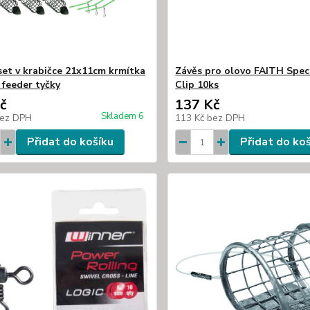
set v krabičce 21x11cm krmítka
Závěs pro olovo FAITH Speci
 feeder tyčky
Clip 10ks
č
137 Kč
Skladem 6
ez DPH
113 Kč
bez DPH
Přidat do košíku
Přidat do ko