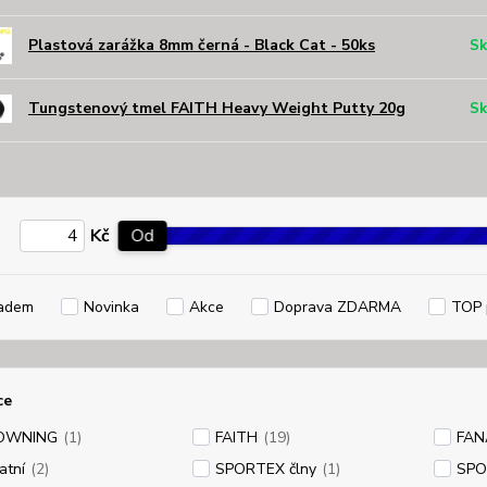
Plastová zarážka 8mm černá - Black Cat - 50ks
Sk
Tungstenový tmel FAITH Heavy Weight Putty 20g
Sk
Kč
Od
adem
Novinka
Akce
Doprava ZDARMA
TOP 
ce
OWNING
(1)
FAITH
(19)
FAN
atní
(2)
SPORTEX člny
(1)
SPO