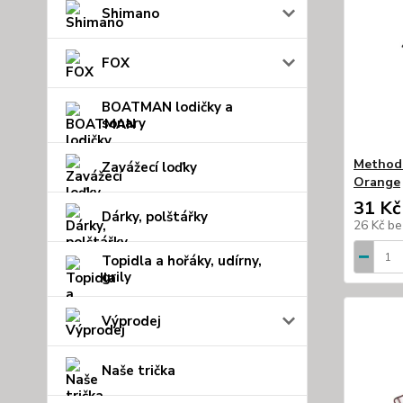
Shimano
FOX
BOATMAN lodičky a
sonary
Method 
Zavážecí loďky
Orange
31 Kč
Dárky, polštářky
26 Kč
be
Topidla a hořáky, udírny,
grily
Výprodej
Naše trička