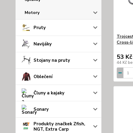
Motory
Pruty
Trojces
Cross-li
Navijáky
53 Kč
Stojany na pruty
44 Kč
be
Oblečení
Čluny a kajaky
Sonary
Produkty značkek Zfish,
NGT, Extra Carp