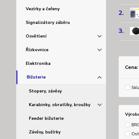
Vezírky a čeřeny
2.
Signalizátory záběru
3.
Osvětlení
Řízkovnice
Elektronika
Cena:
Bižuterie
Skl
Stopery, závěsy
Karabinky, obratlíky, kroužky
Výrob
Feeder bižuterie
BR
Závěsy, bužírky
Ost