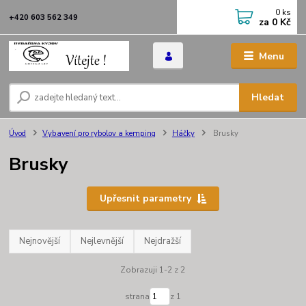
0
ks
+420 603 562 349
za
0 Kč
Menu
Hledat
Úvod
Vybavení pro rybolov a kemping
Háčky
Brusky
Brusky
Upřesnit parametry
Nejnovější
Nejlevnější
Nejdražší
Zobrazuji 1-2 z 2
strana
z 1