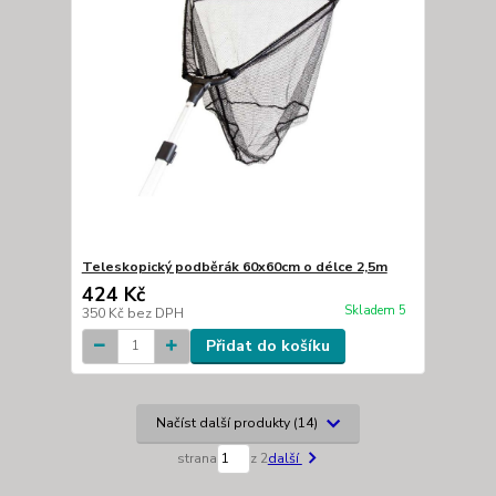
Teleskopický podběrák 60x60cm o délce 2,5m
424 Kč
Skladem 5
350 Kč
bez DPH
Přidat do košíku
Načíst další produkty (14)
strana
z 2
další