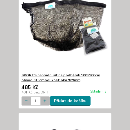
SPORTS náhradní síť na podběrák 100x100cm
obvod 315cm velikost oka 9x9mm
485 Kč
Skladem 3
401 Kč
bez DPH
Přidat do košíku