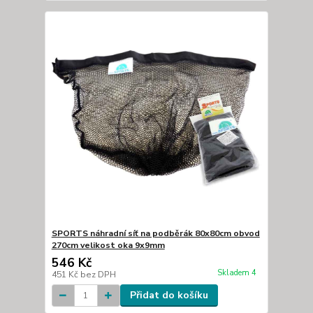
SPORTS náhradní síť na podběrák 80x80cm obvod
270cm velikost oka 9x9mm
546 Kč
Skladem 4
451 Kč
bez DPH
Přidat do košíku