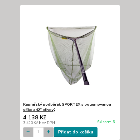
Kaprařský podběrák SPORTEX s pogumovanou
síťkou 42" olivový
4 138 Kč
Skladem 6
3 420 Kč
bez DPH
Přidat do košíku