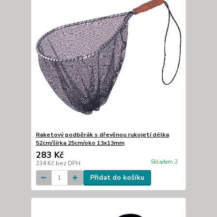
Raketový podběrák s dřevěnou rukojetí délka
52cm/šírka 25cm/oko 13x13mm
283 Kč
Skladem 2
234 Kč
bez DPH
Přidat do košíku