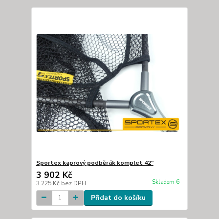
Sportex kaprový podběrák komplet 42"
3 902 Kč
Skladem 6
3 225 Kč
bez DPH
Přidat do košíku