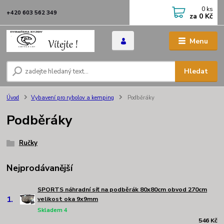
0
ks
+420 603 562 349
za
0 Kč
Menu
Hledat
Úvod
Vybavení pro rybolov a kemping
Podběráky
Podběráky
Ručky
Nejprodávanější
SPORTS náhradní síť na podběrák 80x80cm obvod 270cm
1.
velikost oka 9x9mm
Skladem 4
546 Kč