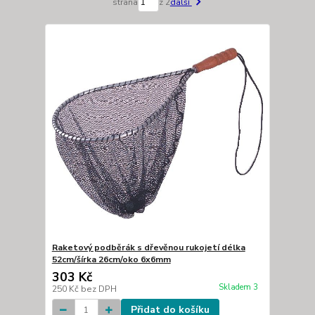
strana
z 2
další
Raketový podběrák s dřevěnou rukojetí délka
52cm/šírka 26cm/oko 6x6mm
303 Kč
Skladem 3
250 Kč
bez DPH
Přidat do košíku