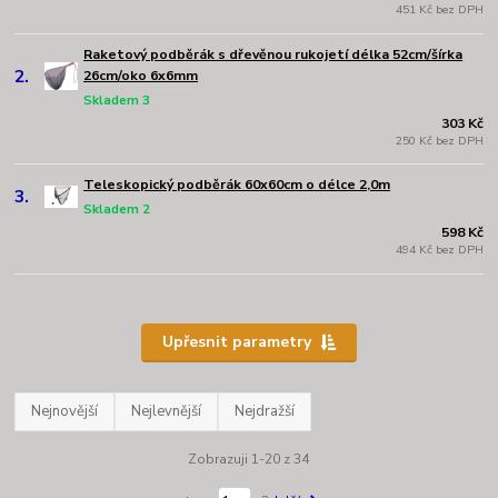
451 Kč bez DPH
Raketový podběrák s dřevěnou rukojetí délka 52cm/šírka
2.
26cm/oko 6x6mm
Skladem 3
303 Kč
250 Kč bez DPH
Teleskopický podběrák 60x60cm o délce 2,0m
3.
Skladem 2
598 Kč
494 Kč bez DPH
Upřesnit parametry
Nejnovější
Nejlevnější
Nejdražší
Zobrazuji 1-20 z 34