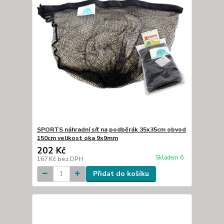
SPORTS náhradní síť na podběrák 35x35cm obvod
150cm velikost oka 9x9mm
202 Kč
Skladem 6
167 Kč
bez DPH
Přidat do košíku