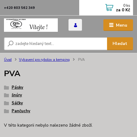
0
ks
+420 603 562 349
za
0 Kč
Menu
Hledat
Úvod
Vybavení pro rybolov a kemping
PVA
PVA
Pásky
šnúry
Sáčky
Pančuchy
V této kategorii nebylo nalezeno žádné zboží.