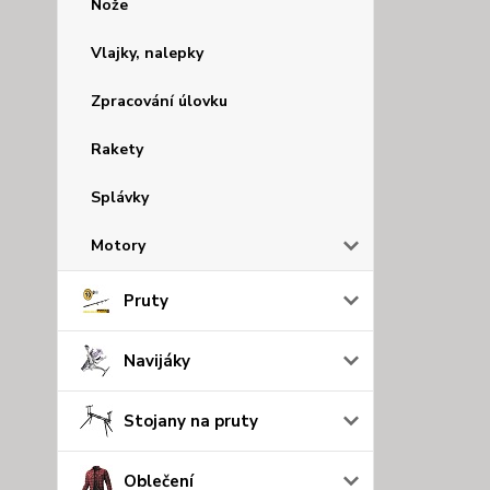
Nože
Vlajky, nalepky
Zpracování úlovku
Rakety
Splávky
Motory
Pruty
Navijáky
Stojany na pruty
Oblečení