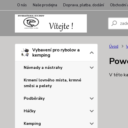
O nás
Naše prodejna
Doprava, platba, dodání
Obchodní 
Úvod
V
Vybavení pro rybolov a
kemping
Pow
Návnady a nástrahy
V této ka
Krmení lovného místa, krmné
směsi a pelety
Podběráky
Háčky
Kemping