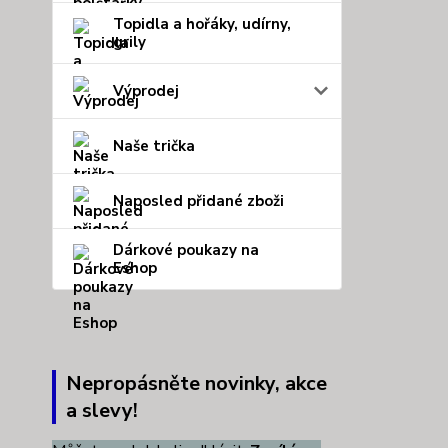
Topidla a hořáky, udírny,
grily
Výprodej
Naše trička
Naposled přidané zboži
Dárkové poukazy na
Eshop
Nepropásněte novinky, akce
a slevy!