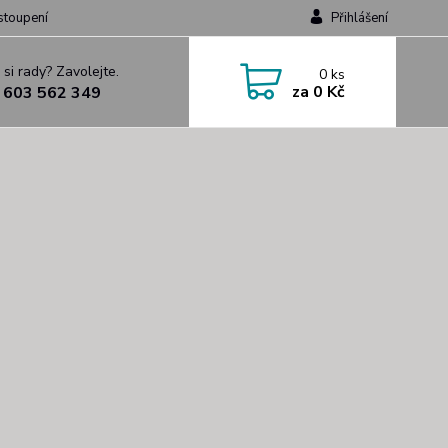
stoupení
Přihlášení
 si rady? Zavolejte.
0
ks
za
0 Kč
 603 562 349