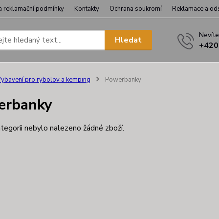
a reklamační podmínky
Kontakty
Ochrana soukromí
Reklamace a od
Nevíte
Hledat
+420
ybavení pro rybolov a kemping
Powerbanky
erbanky
tegorii nebylo nalezeno žádné zboží.