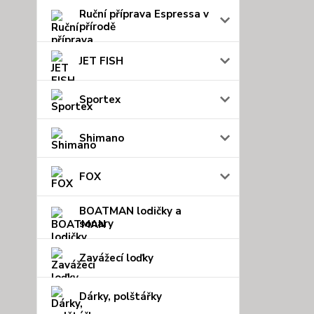
Ruční příprava Espressa v
přírodě
JET FISH
Sportex
Shimano
FOX
BOATMAN lodičky a
sonary
Zavážecí loďky
Dárky, polštářky