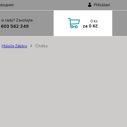
stoupení
Přihlášení
 si rady? Zavolejte.
0
ks
za
0 Kč
 603 562 349
Hlásiče Záběru
Čihátka