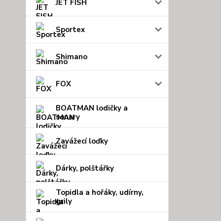
JET FISH
Sportex
Shimano
FOX
BOATMAN lodičky a
sonary
Zavážecí loďky
Dárky, polštářky
Topidla a hořáky, udírny,
grily