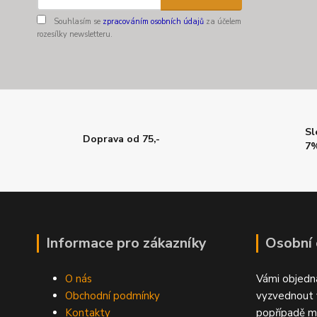
Souhlasím se
zpracováním osobních údajů
za účelem
rozesílky newsletteru.
Sl
Doprava od 75,-
7%
Informace pro zákazníky
Osobní
O nás
Vámi objedn
Obchodní podmínky
vyzvednout 
Kontakty
popřípadě m