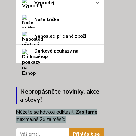
Výprodej
Naše trička
Naposled přidané zboži
Dárkové poukazy na
Eshop
Nepropásněte novinky, akce
a slevy!
Můžete se kdykoli odhlásit.
Zasíláme
maximálně 2x za měsíc.
Přihlásit se