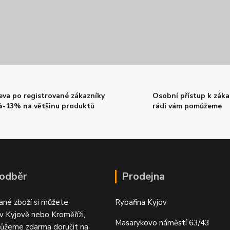
eva po registrované zákazníky
Osobní přístup k záka
-13% na většinu produktů
rádi vám pomůžeme
 odběr
Prodejna
ané zboží si můžete
Rybařina Kyjov
v Kyjově nebo Kroměříži,
Masarykovo náměstí 63/43
ůžeme zdarma doručit na