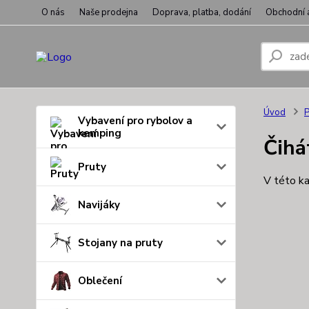
O nás
Naše prodejna
Doprava, platba, dodání
Obchodní 
Úvod
P
Vybavení pro rybolov a
kemping
Čihá
Pruty
V této ka
Navijáky
Stojany na pruty
Oblečení