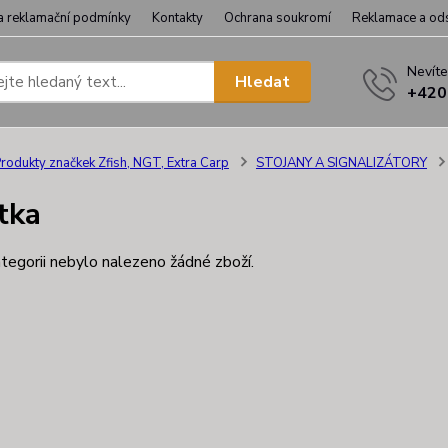
a reklamační podmínky
Kontakty
Ochrana soukromí
Reklamace a od
Nevíte
Hledat
+420
rodukty značkek Zfish, NGT, Extra Carp
STOJANY A SIGNALIZÁTORY
tka
tegorii nebylo nalezeno žádné zboží.