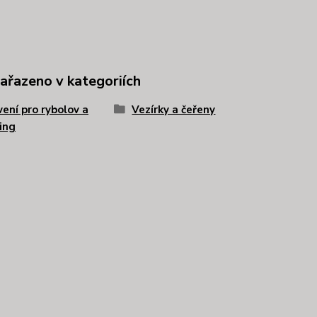
zařazeno v kategoriích
ení pro rybolov a
Vezírky a čeřeny
ing