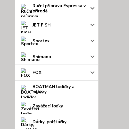
Ruční příprava Espressa v
přírodě
JET FISH
Sportex
Shimano
FOX
BOATMAN lodičky a
sonary
Zavážecí loďky
Dárky, polštářky