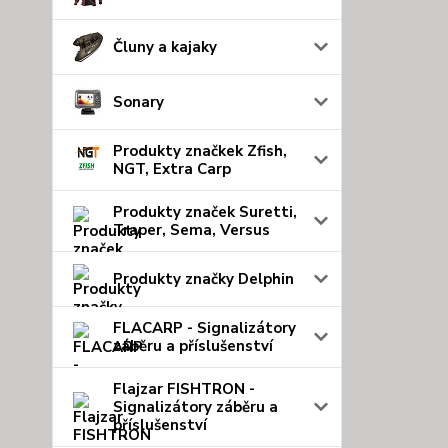
Čluny a kajaky
Sonary
Produkty značkek Zfish,
NGT, Extra Carp
Produkty značek Suretti,
Traper, Sema, Versus
Produkty značky Delphin
FLACARP - Signalizátory
záběru a příslušenství
Flajzar FISHTRON -
Signalizátory záběru a
příslušenství