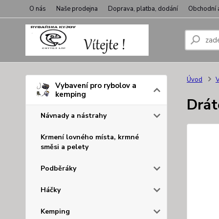
O nás
Naše prodejna
Doprava, platba, dodání
Obchodní 
Úvod
V
Vybavení pro rybolov a
kemping
Drát
Návnady a nástrahy
Krmení lovného místa, krmné
směsi a pelety
Podběráky
Háčky
Kemping