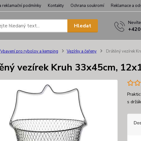
a reklamační podmínky
Kontakty
Ochrana soukromí
Reklamace a od
Nevíte
Hledat
+420
ybavení pro rybolov a kemping
Vezírky a čeřeny
Drátěný vezírek 
ěný vezírek Kruh 33x45cm, 12
Praktic
s držá
Dos