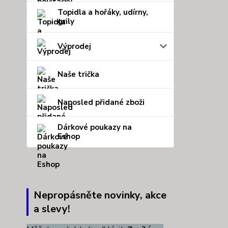
Topidla a hořáky, udírny,
grily
Výprodej
Naše trička
Naposled přidané zboži
Dárkové poukazy na
Eshop
Nepropásněte novinky, akce
a slevy!