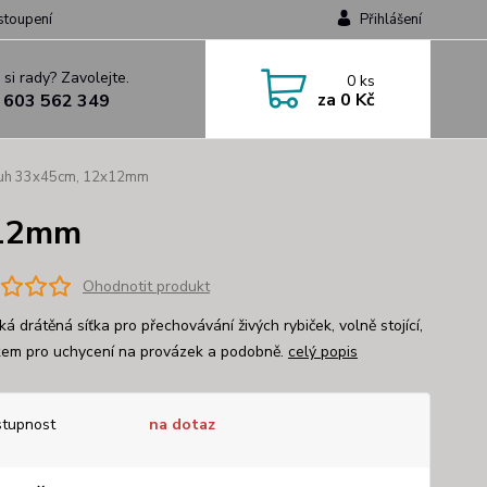
stoupení
Přihlášení
 si rady? Zavolejte.
0
ks
za
0 Kč
 603 562 349
Kruh 33x45cm, 12x12mm
x12mm
Ohodnotit produkt
ká drátěná síťka pro přechovávání živých rybiček, volně stojící,
kem pro uchycení na provázek a podobně.
celý popis
tupnost
na dotaz