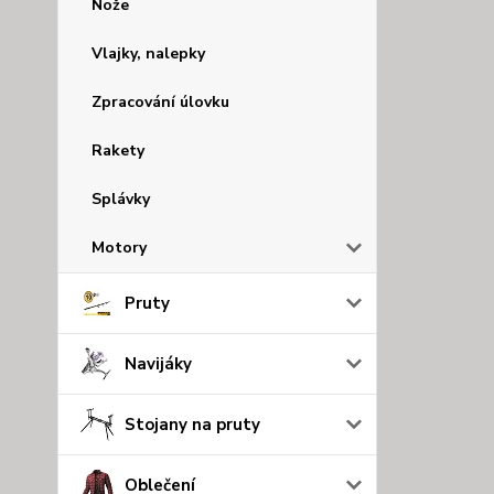
Nože
Vlajky, nalepky
Zpracování úlovku
Rakety
Splávky
Motory
Pruty
Navijáky
Stojany na pruty
Oblečení