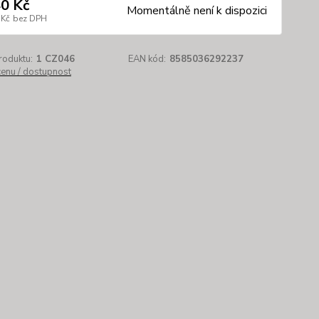
0 Kč
Momentálně není k dispozici
 Kč
bez DPH
roduktu:
1 CZ046
EAN kód:
8585036292237
cenu / dostupnost