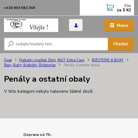
0
ks
+420 603 562 349
za
0 Kč
Menu
Hledat
Úvod
Produkty značkek Zfish, NGT, Extra Carp
BIŽUTERIE A BOXY
Boxy, Kufry, Krabičky, Řízkovnice
Penály a ostatní obaly
Penály a ostatní obaly
V této kategorii nebylo nalezeno žádné zboží.
Doprava od 75,-