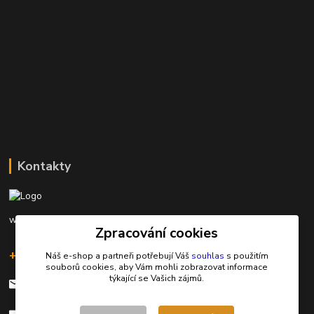
Kontakty
www.rybarinakyjov.cz
Zpracování cookies
+420 603 562 349
Náš e-shop a partneři potřebují Váš
souhlas
s použitím
souborů cookies, aby Vám mohli zobrazovat informace
týkající se Vašich zájmů.
rybarinakyjov@seznam.cz