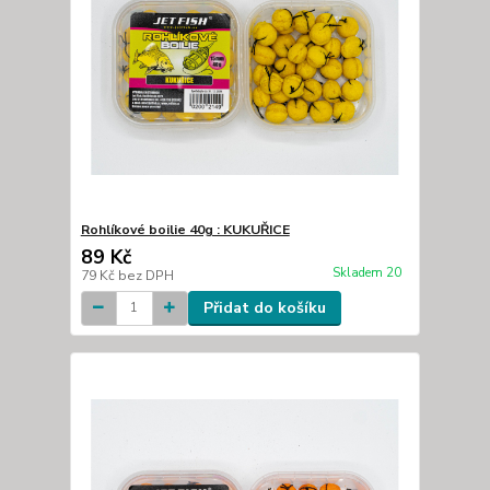
Rohlíkové boilie 40g : KUKUŘICE
89 Kč
Skladem 20
79 Kč
bez DPH
Přidat do košíku