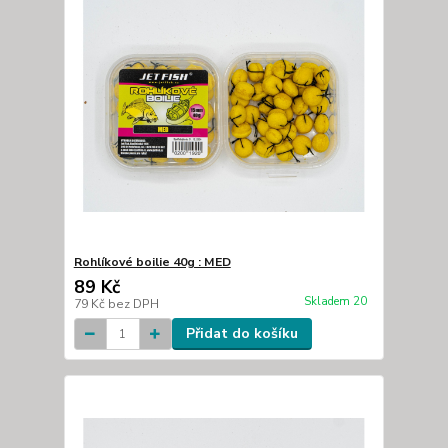
Rohlíkové boilie 40g : MED
89 Kč
Skladem 20
79 Kč
bez DPH
Přidat do košíku