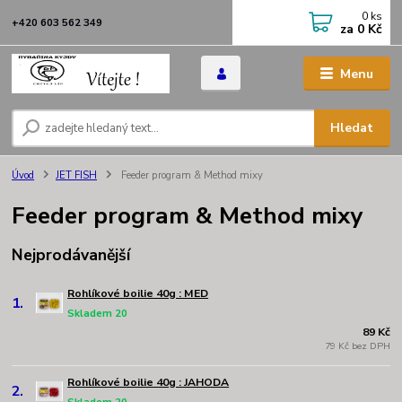
0
ks
+420 603 562 349
za
0 Kč
Menu
Hledat
Úvod
JET FISH
Feeder program & Method mixy
Feeder program & Method mixy
Nejprodávanější
Rohlíkové boilie 40g : MED
1.
Skladem 20
89 Kč
79 Kč bez DPH
Rohlíkové boilie 40g : JAHODA
2.