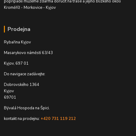
popřípadě můžeme zdarma doručit na trase a jejího blízkého okolí
Kroměříž - Morkovice - Kyjov
Prodejna
Rybařina Kyjov
Masarykovo náměstí 63/43
Kyjov, 697 01
Do navigace zadávejte:
Dobrovského 1364
Kyjov
69701
Bývalá Hospoda na Špici.
kontakt na prodejnu:
+420 731 119 212