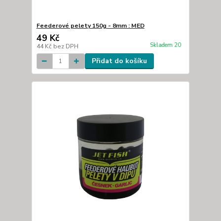
Feederové pelety 150g - 8mm : MED
49 Kč
Skladem 20
44 Kč
bez DPH
Přidat do košíku