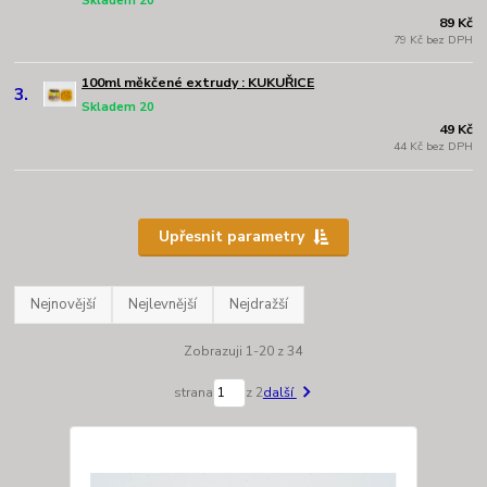
Skladem 20
89 Kč
79 Kč bez DPH
100ml měkčené extrudy : KUKUŘICE
3.
Skladem 20
49 Kč
44 Kč bez DPH
Upřesnit parametry
Nejnovější
Nejlevnější
Nejdražší
Zobrazuji 1-20 z 34
strana
z 2
další